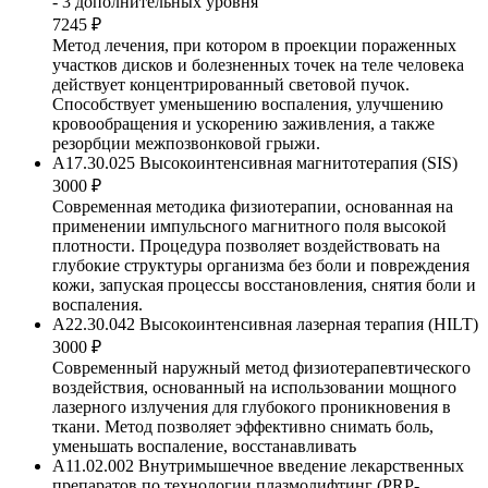
- 3 дополнительных уровня
7245 ₽
Метод лечения, при котором в проекции пораженных
участков дисков и болезненных точек на теле человека
действует концентрированный световой пучок.
Способствует уменьшению воспаления, улучшению
кровообращения и ускорению заживления, а также
резорбции межпозвонковой грыжи.
A17.30.025 Высокоинтенсивная магнитотерапия (SIS)
3000 ₽
Современная методика физиотерапии, основанная на
применении импульсного магнитного поля высокой
плотности. Процедура позволяет воздействовать на
глубокие структуры организма без боли и повреждения
кожи, запуская процессы восстановления, снятия боли и
воспаления.
А22.30.042 Высокоинтенсивная лазерная терапия (HILT)
3000 ₽
Современный наружный метод физиотерапевтического
воздействия, основанный на использовании мощного
лазерного излучения для глубокого проникновения в
ткани. Метод позволяет эффективно снимать боль,
уменьшать воспаление, восстанавливать
A11.02.002 Внутримышечное введение лекарственных
препаратов по технологии плазмолифтинг (PRP-