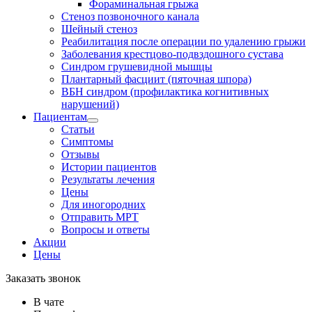
Фораминальная грыжа
Стеноз позвоночного канала
Шейный стеноз
Реабилитация после операции по удалению грыжи
Заболевания крест­цово-подвздошного сустава
Синдром грушевидной мышцы
Плантарный фасциит (пяточная шпора)
ВБН синдром (профи­лактика когнитивных
нарушений)
Пациентам
Статьи
Симптомы
Отзывы
Истории пациентов
Результаты лечения
Цены
Для иногородних
Отправить МРТ
Вопросы и ответы
Акции
Цены
Заказать звонок
В чате