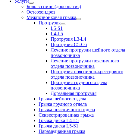
Услуги
Боль в спине (дорсопатия)
Остеохондроз
Межпозвонковая грыжа
Протрузия
L5-S1
L4-L5
Протрузия L3-L4
Протрузия С5-С6
Лечение протрузии шейного отдела
позвоночника
Лечение протрузии поясничного
отдела позвоночника
Протрузия пояснично-крестцового
отдела позвоночника
Протрузия грудного отдела
позвоночника
Дорзальная протрузия
Грыжа шейного отдела
Грыжа грудного отдела
Грыжа поясничного отдела
Секвестрированная грыжа
Грыжа диска L4-L5
Грыжа диска L5-S1
Парамедианная грыжа