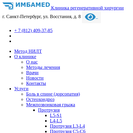
Клиника регенеративной хирургии
г. Санкт-Петербург, ул. Восстания, д. 8
+ 7 (812) 409-37-85
Метод НИЛТ
О клинике
О нас
Методы лечения
Врачи
Новости
Контакты
Услуги
Боль в спине (дорсопатия)
Остеохондроз
Межпозвонковая грыжа
Протрузия
L5-S1
L4-L5
Протрузия L3-L4
Протрузия С5-С6