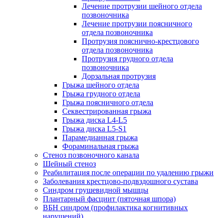
Лечение протрузии шейного отдела
позвоночника
Лечение протрузии поясничного
отдела позвоночника
Протрузия пояснично-крестцового
отдела позвоночника
Протрузия грудного отдела
позвоночника
Дорзальная протрузия
Грыжа шейного отдела
Грыжа грудного отдела
Грыжа поясничного отдела
Секвестрированная грыжа
Грыжа диска L4-L5
Грыжа диска L5-S1
Парамедианная грыжа
Фораминальная грыжа
Стеноз позвоночного канала
Шейный стеноз
Реабилитация после операции по удалению грыжи
Заболевания крест­цово-подвздошного сустава
Синдром грушевидной мышцы
Плантарный фасциит (пяточная шпора)
ВБН синдром (профи­лактика когнитивных
нарушений)