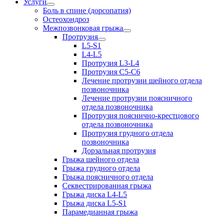
Услуги
Боль в спине (дорсопатия)
Остеохондроз
Межпозвонковая грыжа
Протрузия
L5-S1
L4-L5
Протрузия L3-L4
Протрузия С5-С6
Лечение протрузии шейного отдела
позвоночника
Лечение протрузии поясничного
отдела позвоночника
Протрузия пояснично-крестцового
отдела позвоночника
Протрузия грудного отдела
позвоночника
Дорзальная протрузия
Грыжа шейного отдела
Грыжа грудного отдела
Грыжа поясничного отдела
Секвестрированная грыжа
Грыжа диска L4-L5
Грыжа диска L5-S1
Парамедианная грыжа