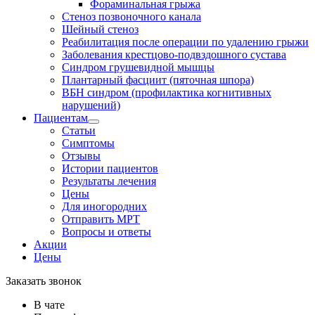
Фораминальная грыжа
Стеноз позвоночного канала
Шейный стеноз
Реабилитация после операции по удалению грыжи
Заболевания крест­цово-подвздошного сустава
Синдром грушевидной мышцы
Плантарный фасциит (пяточная шпора)
ВБН синдром (профи­лактика когнитивных
нарушений)
Пациентам
Статьи
Симптомы
Отзывы
Истории пациентов
Результаты лечения
Цены
Для иногородних
Отправить МРТ
Вопросы и ответы
Акции
Цены
Заказать звонок
В чате