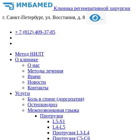
Клиника регенеративной хирургии
г. Санкт-Петербург, ул. Восстания, д. 8
+ 7 (812) 409-37-85
Метод НИЛТ
О клинике
О нас
Методы лечения
Врачи
Новости
Контакты
Услуги
Боль в спине (дорсопатия)
Остеохондроз
Межпозвонковая грыжа
Протрузия
L5-S1
L4-L5
Протрузия L3-L4
Протрузия С5-С6