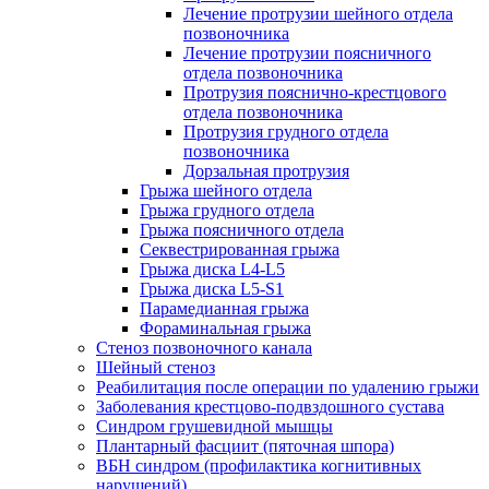
Лечение протрузии шейного отдела
позвоночника
Лечение протрузии поясничного
отдела позвоночника
Протрузия пояснично-крестцового
отдела позвоночника
Протрузия грудного отдела
позвоночника
Дорзальная протрузия
Грыжа шейного отдела
Грыжа грудного отдела
Грыжа поясничного отдела
Секвестрированная грыжа
Грыжа диска L4-L5
Грыжа диска L5-S1
Парамедианная грыжа
Фораминальная грыжа
Стеноз позвоночного канала
Шейный стеноз
Реабилитация после операции по удалению грыжи
Заболевания крест­цово-подвздошного сустава
Синдром грушевидной мышцы
Плантарный фасциит (пяточная шпора)
ВБН синдром (профи­лактика когнитивных
нарушений)