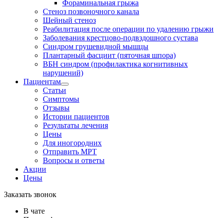
Фораминальная грыжа
Стеноз позвоночного канала
Шейный стеноз
Реабилитация после операции по удалению грыжи
Заболевания крест­цово-подвздошного сустава
Синдром грушевидной мышцы
Плантарный фасциит (пяточная шпора)
ВБН синдром (профи­лактика когнитивных
нарушений)
Пациентам
Статьи
Симптомы
Отзывы
Истории пациентов
Результаты лечения
Цены
Для иногородних
Отправить МРТ
Вопросы и ответы
Акции
Цены
Заказать звонок
В чате