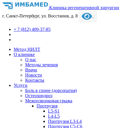
Клиника регенеративной хирургии
г. Санкт-Петербург, ул. Восстания, д. 8
+ 7 (812) 409-37-85
Метод НИЛТ
О клинике
О нас
Методы лечения
Врачи
Новости
Контакты
Услуги
Боль в спине (дорсопатия)
Остеохондроз
Межпозвонковая грыжа
Протрузия
L5-S1
L4-L5
Протрузия L3-L4
Протрузия С5-С6