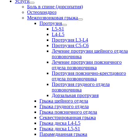
Услуги
Боль в спине (дорсопатия)
Остеохондроз
Межпозвонковая грыжа
Протрузия
L5-S1
L4-L5
Протрузия L3-L4
Протрузия С5-С6
Лечение протрузии шейного отдела
позвоночника
Лечение протрузии поясничного
отдела позвоночника
Протрузия пояснично-крестцового
отдела позвоночника
Протрузия грудного отдела
позвоночника
Дорзальная протрузия
Грыжа шейного отдела
Грыжа грудного отдела
Грыжа поясничного отдела
Секвестрированная грыжа
Грыжа диска L4-L5
Грыжа диска L5-S1
Парамедианная грыжа