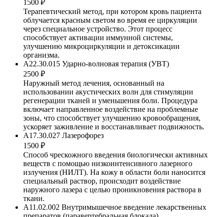
1500 ₽
Терапевтический метод, при котором кровь пациента
облучается красным светом во время ее циркуляции
через специальное устройство. Этот процесс
способствует активации иммунной системы,
улучшению микроциркуляции и детоксикации
организма.
A22.30.015 Ударно-волновая терапия (УВТ)
2500 ₽
Наружный метод лечения, основанный на
использовании акустических волн для стимуляции
регенерации тканей и уменьшения боли. Процедура
включает направленное воздействие на проблемные
зоны, что способствует улучшению кровообращения,
ускоряет заживление и восстанавливает подвижность.
A17.30.027 Лазерофорез
1500 ₽
Способ чрескожного введения биологически активных
веществ с помощью низкоинтенсивного лазерного
излучения (НИЛТ). На кожу в области боли наносится
специальный раствор, происходит воздействие
наружного лазера с целью проникновения раствора в
ткани.
A11.02.002 Внутримышечное введение лекарственных
препаратов (паравертебральная блокада)