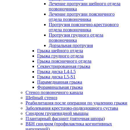
Лечение протрузии шейного отдела
позвоночника
Лечение протрузии поясничного
отдела позвоночника
Протрузия пояснично-крестцового
отдела позвоночника
Протрузия грудного отдела
позвоночника
Дорзальная протрузия
Грыжа шейного отдела
Грыжа грудного отдела
Грыжа поясничного отдела
Секвестрированная грыжа
Грыжа диска L4-L5
Грыжа диска L5-S1
Парамедианная грыжа
Фораминальная грыжа
Стеноз позвоночного канала
Шейный стеноз
Реабилитация после операции по удалению грыжи
Заболевания крест­цово-подвздошного сустава
Синдром грушевидной мышцы
Плантарный фасциит (пяточная шпора)
ВБН синдром (профи­лактика когнитивных
нарушений)