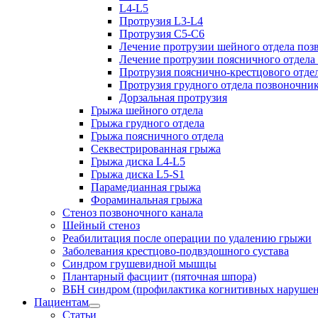
L4-L5
Протрузия L3-L4
Протрузия С5-С6
Лечение протрузии шейного отдела поз
Лечение протрузии поясничного отдела
Протрузия пояснично-крестцового отде
Протрузия грудного отдела позвоночни
Дорзальная протрузия
Грыжа шейного отдела
Грыжа грудного отдела
Грыжа поясничного отдела
Секвестрированная грыжа
Грыжа диска L4-L5
Грыжа диска L5-S1
Парамедианная грыжа
Фораминальная грыжа
Стеноз позвоночного канала
Шейный стеноз
Реабилитация после операции по удалению грыжи
Заболевания крест­цово-подвздошного сустава
Синдром грушевидной мышцы
Плантарный фасциит (пяточная шпора)
ВБН синдром (профи­лактика когнитивных наруше
Пациентам
Статьи