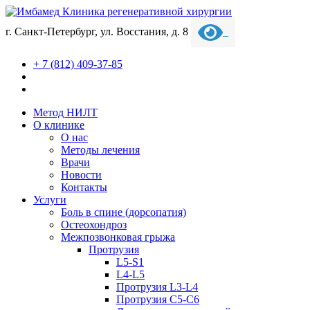
Клиника регенеративной хирургии
г. Санкт-Петербург, ул. Восстания, д. 8
+ 7 (812) 409-37-85
Метод НИЛТ
О клинике
О нас
Методы лечения
Врачи
Новости
Контакты
Услуги
Боль в спине (дорсопатия)
Остеохондроз
Межпозвонковая грыжа
Протрузия
L5-S1
L4-L5
Протрузия L3-L4
Протрузия С5-С6