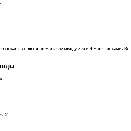
.
 возникает в поясничном отделе между 3-м и 4-м позвонками. В
 виды
в:
тей).