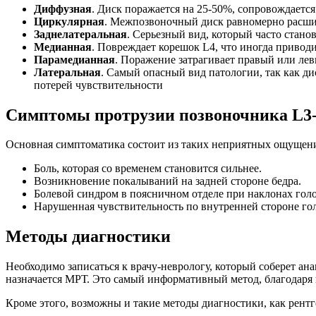
Диффузная
. Диск поражается на 25-50%, сопровождаетс
Циркулярная
. Межпозвоночный диск равномерно расшир
Заднелатеральная
. Серьезный вид, который часто стан
Медианная
. Повреждает корешок L4, что иногда приводи
Парамедианная
. Поражение затрагивает правый или ле
Латеральная
. Самый опасный вид патологии, так как д
потерей чувствительности
Симптомы протрузии позвоночника L3
Основная симптоматика состоит из таких неприятных ощущени
Боль, которая со временем становится сильнее.
Возникновение покалываний на задней стороне бедра.
Болевой синдром в поясничном отделе при наклонах голо
Нарушенная чувствительность по внутренней стороне го
Методы диагностики
Необходимо записаться к врачу-неврологу, который соберет ан
назначается МРТ. Это самый информативный метод, благодаря 
Кроме этого, возможны и такие методы диагностики, как рентге