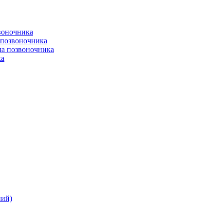
воночника
 позвоночника
ла позвоночника
ка
ний)