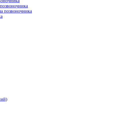
воночника
 позвоночника
ла позвоночника
ка
ний)