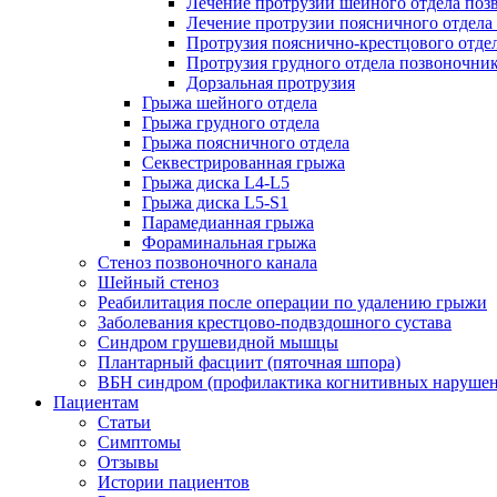
Лечение протрузии шейного отдела поз
Лечение протрузии поясничного отдела
Протрузия пояснично-крестцового отде
Протрузия грудного отдела позвоночни
Дорзальная протрузия
Грыжа шейного отдела
Грыжа грудного отдела
Грыжа поясничного отдела
Секвестрированная грыжа
Грыжа диска L4-L5
Грыжа диска L5-S1
Парамедианная грыжа
Фораминальная грыжа
Стеноз позвоночного канала
Шейный стеноз
Реабилитация после операции по удалению грыжи
Заболевания крест­цово-подвздошного сустава
Синдром грушевидной мышцы
Плантарный фасциит (пяточная шпора)
ВБН синдром (профи­лактика когнитивных наруше
Пациентам
Статьи
Симптомы
Отзывы
Истории пациентов