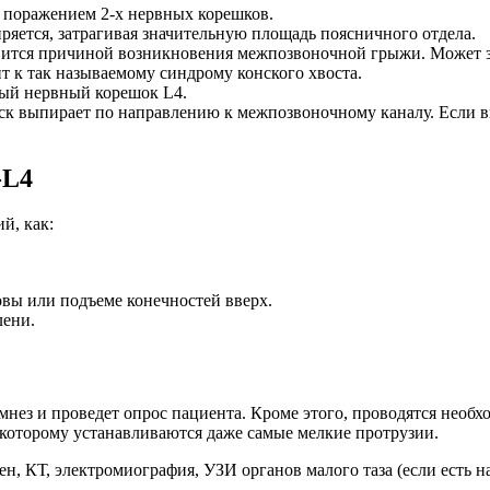
я поражением 2-х нервных корешков.
яется, затрагивая значительную площадь поясничного отдела.
овится причиной возникновения межпозвоночной грыжи. Может з
т к так называемому синдрому конского хвоста.
вый нервный корешок L4.
иск выпирает по направлению к межпозвоночному каналу. Если вы
-L4
й, как:
вы или подъеме конечностей вверх.
лени.
амнез и проведет опрос пациента. Кроме этого, проводятся необ
которому устанавливаются даже самые мелкие протрузии.
н, КТ, электромиография, УЗИ органов малого таза (если есть н