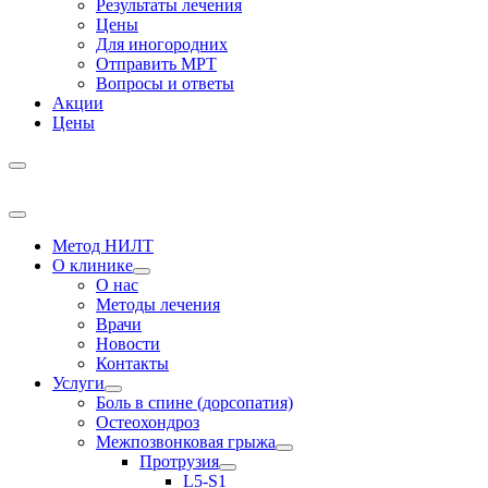
Результаты лечения
Цены
Для иногородних
Отправить МРТ
Вопросы и ответы
Акции
Цены
Метод НИЛТ
О клинике
О нас
Методы лечения
Врачи
Новости
Контакты
Услуги
Боль в спине (дорсопатия)
Остеохондроз
Межпозвонковая грыжа
Протрузия
L5-S1