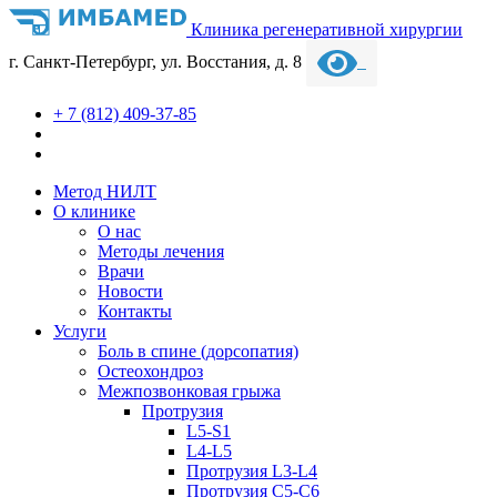
Клиника регенеративной хирургии
г. Санкт-Петербург, ул. Восстания, д. 8
+ 7 (812) 409-37-85
Метод НИЛТ
О клинике
О нас
Методы лечения
Врачи
Новости
Контакты
Услуги
Боль в спине (дорсопатия)
Остеохондроз
Межпозвонковая грыжа
Протрузия
L5-S1
L4-L5
Протрузия L3-L4
Протрузия С5-С6