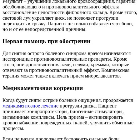
Результат – улучшение локального кровообращения, гарантия
обезболивающего и противовоспалительного эффекта,
восстановление целостности фиброзного кольца. Кроме этого,
световой луч укрепляет диск, не позволяет протрузии
переходить в грыжу. Пациент не только избавляется от боли,
но и от ее непосредственной причины.
Первая помощь при обострении
Для снятия острого болевого синдрома врачом назначаются
нестероидные противовоспалительные препараты. Кроме
этого, они дополняются мазями, гелями, кремами, которые
отвечают за противовоспалительный эффект. Комплексная
терапия может также включать прием миорелаксантов.
Медикаментозная коррекция
Когда будут сняты острые болевые ощущения, продолжается
медикаментозное лечение
протрузии диска. Пациент
принимает хондропротекторы, биогенные стимуляторы,
витаминные комплексы. Цель приема – активизировать
кровоснабжение поврежденных тканей, улучшить обменные
процессы.
Если пациента продолжают беспокоить сильные боли,