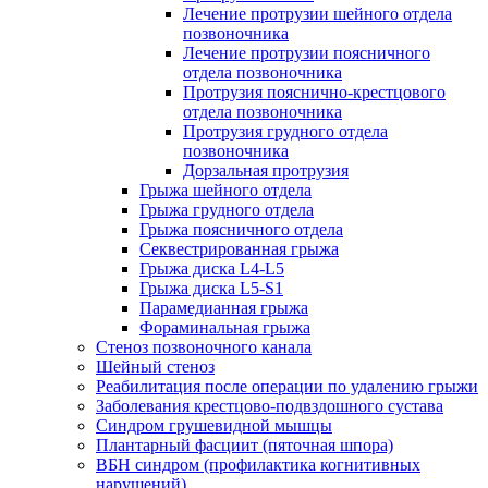
Лечение протрузии шейного отдела
позвоночника
Лечение протрузии поясничного
отдела позвоночника
Протрузия пояснично-крестцового
отдела позвоночника
Протрузия грудного отдела
позвоночника
Дорзальная протрузия
Грыжа шейного отдела
Грыжа грудного отдела
Грыжа поясничного отдела
Секвестрированная грыжа
Грыжа диска L4-L5
Грыжа диска L5-S1
Парамедианная грыжа
Фораминальная грыжа
Стеноз позвоночного канала
Шейный стеноз
Реабилитация после операции по удалению грыжи
Заболевания крест­цово-подвздошного сустава
Синдром грушевидной мышцы
Плантарный фасциит (пяточная шпора)
ВБН синдром (профи­лактика когнитивных
нарушений)