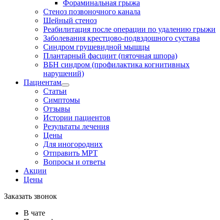
Фораминальная грыжа
Стеноз позвоночного канала
Шейный стеноз
Реабилитация после операции по удалению грыжи
Заболевания крест­цово-подвздошного сустава
Синдром грушевидной мышцы
Плантарный фасциит (пяточная шпора)
ВБН синдром (профи­лактика когнитивных
нарушений)
Пациентам
Статьи
Симптомы
Отзывы
Истории пациентов
Результаты лечения
Цены
Для иногородних
Отправить МРТ
Вопросы и ответы
Акции
Цены
Заказать звонок
В чате