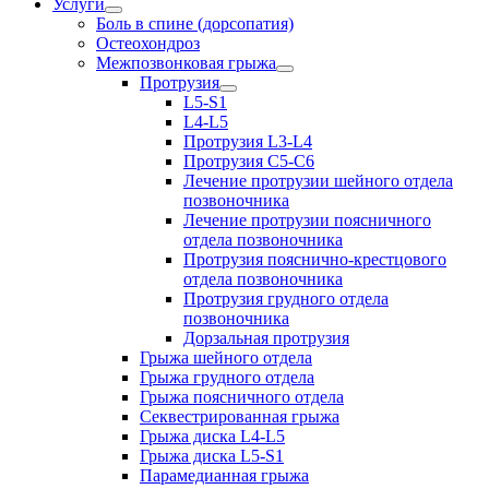
Услуги
Боль в спине (дорсопатия)
Остеохондроз
Межпозвонковая грыжа
Протрузия
L5-S1
L4-L5
Протрузия L3-L4
Протрузия С5-С6
Лечение протрузии шейного отдела
позвоночника
Лечение протрузии поясничного
отдела позвоночника
Протрузия пояснично-крестцового
отдела позвоночника
Протрузия грудного отдела
позвоночника
Дорзальная протрузия
Грыжа шейного отдела
Грыжа грудного отдела
Грыжа поясничного отдела
Секвестрированная грыжа
Грыжа диска L4-L5
Грыжа диска L5-S1
Парамедианная грыжа