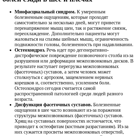
Миофасциальный синдром.
К умеренным
болезненным ощущениям, которые проходят
самостоятельно за несколько дней, могут привести
перенапряжение мышц шеи, так и растяжение связок,
переохлаждение. Дополнительно пациенты могут
жаловаться на спазмы шейных мышц, ограниченность
подвижности головы, болезненность при надавливании.
Остеохондроз.
Речь идет про дегенеративно-
дистрофическое повреждение позвоночного столба из-за
разрушения или деформации межпозвонковых дисков. В
результате наступает перегрузка межпозвонковых
(фасеточных) суставов, а затем человек может
столкнуться с артрозом, защемлением нервных
корешков и, соответственно, усилением боли.
Остеохондроз сегодня считается самой
распространенной патологией среди людей разного
возраста.
Дисфункция фасеточных суставов.
Болезненные
ощущения в шее часто возникают из-за поражения
структуры межпозвонковых (фасеточных) суставов.
Хрящ на суставных поверхностях истончается, что
приводит к остеофитам (костным разрастаниям). Из-за
них сужается просветы межпозвонковых отверстий,