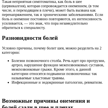
Такая неприятная симптоматика, как боль в шее
(цервикалгия), которая сопровождается онемением, (в том
числе, и переходящим в плечи), может быть вызвана как
перенапряжением, так и хроническими заболеваниями. Если
боль и онемение постоянно повторяются, их интенсивность
усиливается, — это знак, что пора незамедлительно
обратиться к специалисту.
Разновидности болей
Условно причины, почему болит шея, можно разделить на 2
категории:
Болезни позвоночного столба. Речь идет про протрузии,
артроз, нарушение функции межпозвонковых суставов,
межпозвонковые грыжи. Кроме этого, к данной
категории относятся подвывихи позвоночника: так
называемые хлыстовые травмы.
Инфекционные и эндокринные патологии, ревматизм.
Возможные причины онемения и
болей сзади в шее и плечах