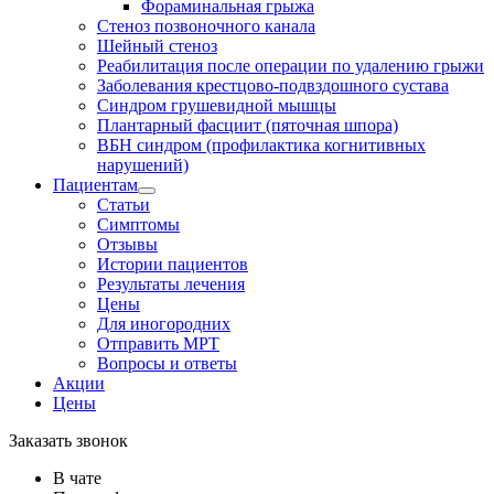
Фораминальная грыжа
Стеноз позвоночного канала
Шейный стеноз
Реабилитация после операции по удалению грыжи
Заболевания крест­цово-подвздошного сустава
Синдром грушевидной мышцы
Плантарный фасциит (пяточная шпора)
ВБН синдром (профи­лактика когнитивных
нарушений)
Пациентам
Статьи
Симптомы
Отзывы
Истории пациентов
Результаты лечения
Цены
Для иногородних
Отправить МРТ
Вопросы и ответы
Акции
Цены
Заказать звонок
В чате