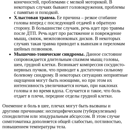
конечностей, проблемами с мелкой моторикой. В
некоторых случаях бывают головокружения, проблемы
с памятью и походкой.
Хлыстовая травма.
Ее причина – резкое сгибание
головы вперед с последующей отдачей в обратную
сторону. В большинстве случаев, речь идет про травмы
после ДТП. Речь идет про растяжение и повреждение
мышц, связок, межпозвонковых дисков. В некоторых
случаях такая травма приводит к вывихам и переломам
шейных позвонков.
Мышечно-тонические синдромы.
Данное состояние
сопровождается длительным спазмом мышц головы,
шеи, грудной клетки. Возникает компрессия сосудисто-
нервных пучков, что приводит к достаточно сильному
болевому синдрому. В некоторых ситуациях неприятные
ощущения могут быть ноющими, но при этом их
интенсивность увеличивается ночью, при наклонах
головы и во время вдоха. Случается и такое, что боль
отдает в плечи, передние отделы грудной клетки.
Онемение и боль в шее, плечах могут быть вызваны и
другими причинами: неспецифическим (туберкулезным)
спондилитом или эпидуральным абсцессом. В этом случае
симптоматика дополняется общей слабостью, потливостью,
повышением температуры тела.