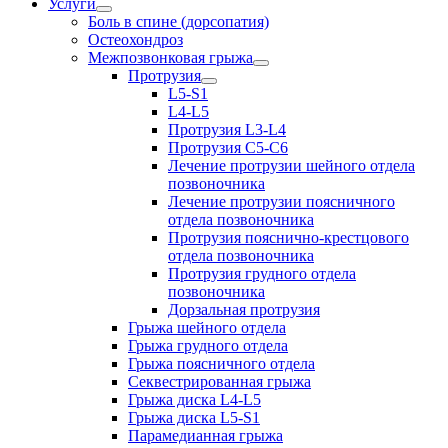
Услуги
Боль в спине (дорсопатия)
Остеохондроз
Межпозвонковая грыжа
Протрузия
L5-S1
L4-L5
Протрузия L3-L4
Протрузия С5-С6
Лечение протрузии шейного отдела
позвоночника
Лечение протрузии поясничного
отдела позвоночника
Протрузия пояснично-крестцового
отдела позвоночника
Протрузия грудного отдела
позвоночника
Дорзальная протрузия
Грыжа шейного отдела
Грыжа грудного отдела
Грыжа поясничного отдела
Секвестрированная грыжа
Грыжа диска L4-L5
Грыжа диска L5-S1
Парамедианная грыжа