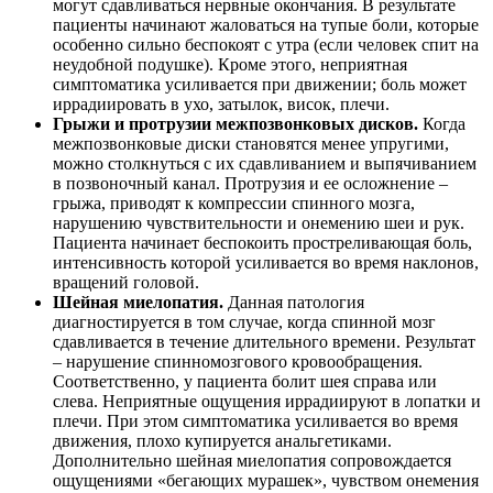
могут сдавливаться нервные окончания. В результате
пациенты начинают жаловаться на тупые боли, которые
особенно сильно беспокоят с утра (если человек спит на
неудобной подушке). Кроме этого, неприятная
симптоматика усиливается при движении; боль может
иррадиировать в ухо, затылок, висок, плечи.
Грыжи и протрузии межпозвонковых дисков.
Когда
межпозвонковые диски становятся менее упругими,
можно столкнуться с их сдавливанием и выпячиванием
в позвоночный канал. Протрузия и ее осложнение –
грыжа, приводят к компрессии спинного мозга,
нарушению чувствительности и онемению шеи и рук.
Пациента начинает беспокоить простреливающая боль,
интенсивность которой усиливается во время наклонов,
вращений головой.
Шейная миелопатия.
Данная патология
диагностируется в том случае, когда спинной мозг
сдавливается в течение длительного времени. Результат
– нарушение спинномозгового кровообращения.
Соответственно, у пациента болит шея справа или
слева. Неприятные ощущения иррадиируют в лопатки и
плечи. При этом симптоматика усиливается во время
движения, плохо купируется анальгетиками.
Дополнительно шейная миелопатия сопровождается
ощущениями «бегающих мурашек», чувством онемения