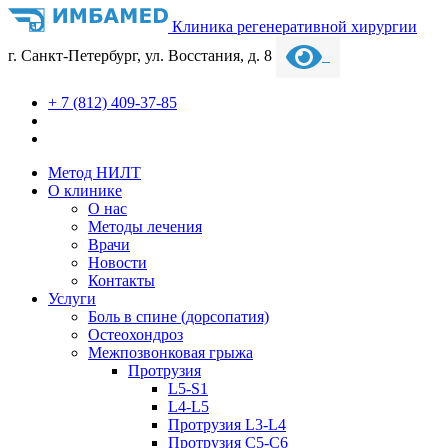
Клиника регенеративной хирургии
г. Санкт-Петербург, ул. Восстания, д. 8
+ 7 (812) 409-37-85
Метод НИЛТ
О клинике
О нас
Методы лечения
Врачи
Новости
Контакты
Услуги
Боль в спине (дорсопатия)
Остеохондроз
Межпозвонковая грыжа
Протрузия
L5-S1
L4-L5
Протрузия L3-L4
Протрузия С5-С6