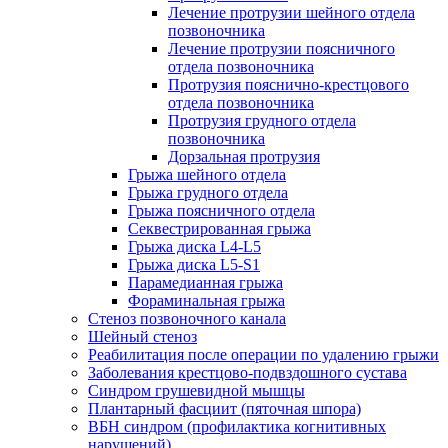
Лечение протрузии шейного отдела
позвоночника
Лечение протрузии поясничного
отдела позвоночника
Протрузия пояснично-крестцового
отдела позвоночника
Протрузия грудного отдела
позвоночника
Дорзальная протрузия
Грыжа шейного отдела
Грыжа грудного отдела
Грыжа поясничного отдела
Секвестрированная грыжа
Грыжа диска L4-L5
Грыжа диска L5-S1
Парамедианная грыжа
Фораминальная грыжа
Стеноз позвоночного канала
Шейный стеноз
Реабилитация после операции по удалению грыжи
Заболевания крест­цово-подвздошного сустава
Синдром грушевидной мышцы
Плантарный фасциит (пяточная шпора)
ВБН синдром (профи­лактика когнитивных
нарушений)