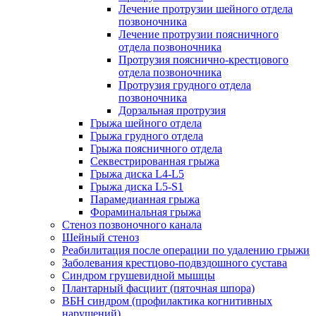
Лечение протрузии шейного отдела
позвоночника
Лечение протрузии поясничного
отдела позвоночника
Протрузия пояснично-крестцового
отдела позвоночника
Протрузия грудного отдела
позвоночника
Дорзальная протрузия
Грыжа шейного отдела
Грыжа грудного отдела
Грыжа поясничного отдела
Секвестрированная грыжа
Грыжа диска L4-L5
Грыжа диска L5-S1
Парамедианная грыжа
Фораминальная грыжа
Стеноз позвоночного канала
Шейный стеноз
Реабилитация после операции по удалению грыжи
Заболевания крест­цово-подвздошного сустава
Синдром грушевидной мышцы
Плантарный фасциит (пяточная шпора)
ВБН синдром (профи­лактика когнитивных
нарушений)