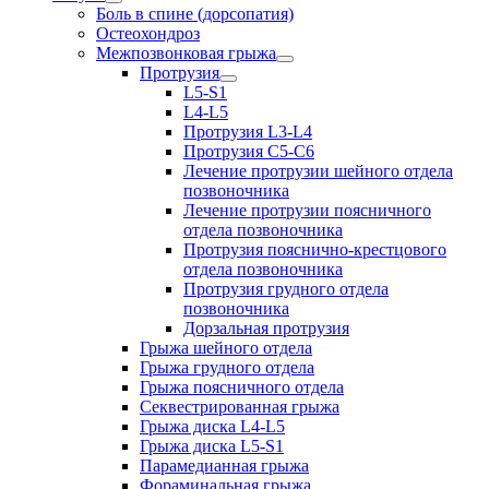
Боль в спине (дорсопатия)
Остеохондроз
Межпозвонковая грыжа
Протрузия
L5-S1
L4-L5
Протрузия L3-L4
Протрузия С5-С6
Лечение протрузии шейного отдела
позвоночника
Лечение протрузии поясничного
отдела позвоночника
Протрузия пояснично-крестцового
отдела позвоночника
Протрузия грудного отдела
позвоночника
Дорзальная протрузия
Грыжа шейного отдела
Грыжа грудного отдела
Грыжа поясничного отдела
Секвестрированная грыжа
Грыжа диска L4-L5
Грыжа диска L5-S1
Парамедианная грыжа
Фораминальная грыжа