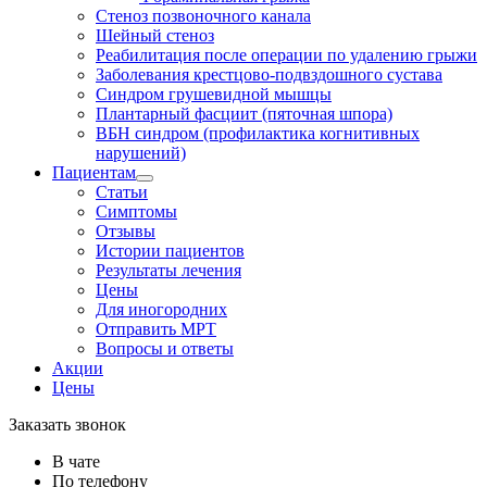
Стеноз позвоночного канала
Шейный стеноз
Реабилитация после операции по удалению грыжи
Заболевания крест­цово-подвздошного сустава
Синдром грушевидной мышцы
Плантарный фасциит (пяточная шпора)
ВБН синдром (профи­лактика когнитивных
нарушений)
Пациентам
Статьи
Симптомы
Отзывы
Истории пациентов
Результаты лечения
Цены
Для иногородних
Отправить МРТ
Вопросы и ответы
Акции
Цены
Заказать звонок
В чате
По телефону