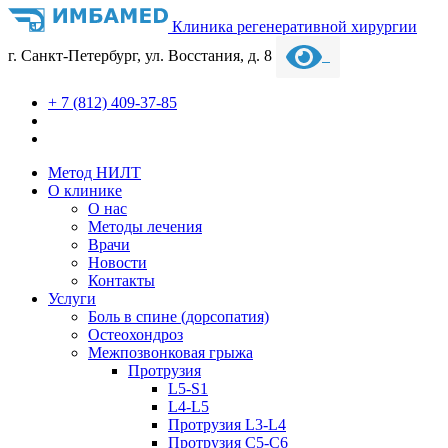
Клиника регенеративной хирургии
г. Санкт-Петербург, ул. Восстания, д. 8
+ 7 (812) 409-37-85
Метод НИЛТ
О клинике
О нас
Методы лечения
Врачи
Новости
Контакты
Услуги
Боль в спине (дорсопатия)
Остеохондроз
Межпозвонковая грыжа
Протрузия
L5-S1
L4-L5
Протрузия L3-L4
Протрузия С5-С6