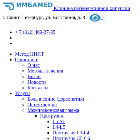
Клиника регенеративной хирургии
г. Санкт-Петербург, ул. Восстания, д. 8
+ 7 (812) 409-37-85
Метод НИЛТ
О клинике
О нас
Методы лечения
Врачи
Новости
Контакты
Услуги
Боль в спине (дорсопатия)
Остеохондроз
Межпозвонковая грыжа
Протрузия
L5-S1
L4-L5
Протрузия L3-L4
Протрузия С5-С6