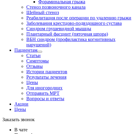
Фораминальная грыжа
Стеноз позвоночного канала
Шейный стеноз
Реабилитация после операции по удалению грыжи
Заболевания крест­цово-подвздошного сустава
Синдром грушевидной мышцы
Плантарный фасциит (пяточная шпора)
ВБН синдром (профи­лактика когнитивных
нарушений)
Пациентам
Статьи
Симптомы
Отзывы
Истории пациентов
Результаты лечения
Цены
Для иногородних
Отправить МРТ
Вопросы и ответы
Акции
Цены
Заказать звонок
В чате