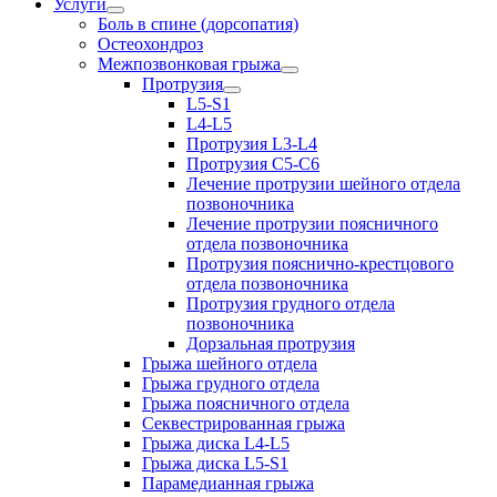
Услуги
Боль в спине (дорсопатия)
Остеохондроз
Межпозвонковая грыжа
Протрузия
L5-S1
L4-L5
Протрузия L3-L4
Протрузия С5-С6
Лечение протрузии шейного отдела
позвоночника
Лечение протрузии поясничного
отдела позвоночника
Протрузия пояснично-крестцового
отдела позвоночника
Протрузия грудного отдела
позвоночника
Дорзальная протрузия
Грыжа шейного отдела
Грыжа грудного отдела
Грыжа поясничного отдела
Секвестрированная грыжа
Грыжа диска L4-L5
Грыжа диска L5-S1
Парамедианная грыжа