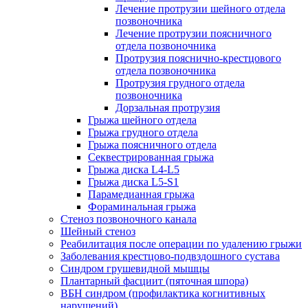
Лечение протрузии шейного отдела
позвоночника
Лечение протрузии поясничного
отдела позвоночника
Протрузия пояснично-крестцового
отдела позвоночника
Протрузия грудного отдела
позвоночника
Дорзальная протрузия
Грыжа шейного отдела
Грыжа грудного отдела
Грыжа поясничного отдела
Секвестрированная грыжа
Грыжа диска L4-L5
Грыжа диска L5-S1
Парамедианная грыжа
Фораминальная грыжа
Стеноз позвоночного канала
Шейный стеноз
Реабилитация после операции по удалению грыжи
Заболевания крест­цово-подвздошного сустава
Синдром грушевидной мышцы
Плантарный фасциит (пяточная шпора)
ВБН синдром (профи­лактика когнитивных
нарушений)