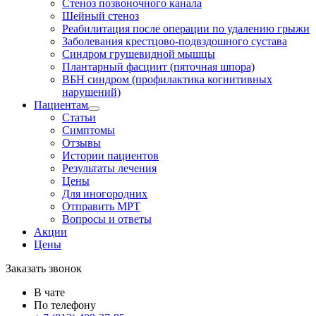
Стеноз позвоночного канала
Шейный стеноз
Реабилитация после операции по удалению грыжи
Заболевания крест­цово-подвздошного сустава
Синдром грушевидной мышцы
Плантарный фасциит (пяточная шпора)
ВБН синдром (профи­лактика когнитивных
нарушений)
Пациентам
Статьи
Симптомы
Отзывы
Истории пациентов
Результаты лечения
Цены
Для иногородних
Отправить МРТ
Вопросы и ответы
Акции
Цены
Заказать звонок
В чате
По телефону