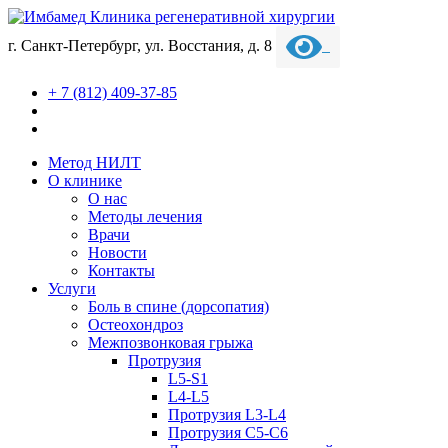
Клиника регенеративной хирургии
г. Санкт-Петербург, ул. Восстания, д. 8
+ 7 (812) 409-37-85
Метод НИЛТ
О клинике
О нас
Методы лечения
Врачи
Новости
Контакты
Услуги
Боль в спине (дорсопатия)
Остеохондроз
Межпозвонковая грыжа
Протрузия
L5-S1
L4-L5
Протрузия L3-L4
Протрузия С5-С6