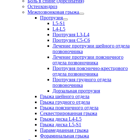
Боль в спине (дорсопатия)
Остеохондроз
Межпозвонковая грыжа
Протрузия
L5-S1
L4-L5
Протрузия L3-L4
Протрузия С5-С6
Лечение протрузии шейного отдела
позвоночника
Лечение протрузии поясничного
отдела позвоночника
Протрузия пояснично-крестцового
отдела позвоночника
Протрузия грудного отдела
позвоночника
Дорзальная протрузия
Грыжа шейного отдела
Грыжа грудного отдела
Грыжа поясничного отдела
Секвестрированная грыжа
Грыжа диска L4-L5
Грыжа диска L5-S1
Парамедианная грыжа
Фораминальная грыжа