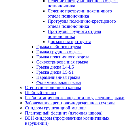
Лечение протрузии шейного отдела
позвоночника
Лечение протрузии поясничного
отдела позвоночника
Протрузия пояснично-крестцового
отдела позвоночника
Протрузия грудного отдела
позвоночника
Дорзальная протрузия
Грыжа шейного отдела
Грыжа грудного отдела
Грыжа поясничного отдела
Секвестрированная грыжа
Грыжа диска L4-L5
Грыжа диска L5-S1
Парамедианная грыжа
Фораминальная грыжа
Стеноз позвоночного канала
Шейный стеноз
Реабилитация после операции по удалению грыжи
Заболевания крест­цово-подвздошного сустава
Синдром грушевидной мышцы
Плантарный фасциит (пяточная шпора)
ВБН синдром (профи­лактика когнитивных
нарушений)