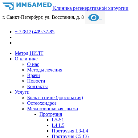
Клиника регенеративной хирургии
г. Санкт-Петербург, ул. Восстания, д. 8
+ 7 (812) 409-37-85
Метод НИЛТ
О клинике
О нас
Методы лечения
Врачи
Новости
Контакты
Услуги
Боль в спине (дорсопатия)
Остеохондроз
Межпозвонковая грыжа
Протрузия
L5-S1
L4-L5
Протрузия L3-L4
Протрузия С5-С6