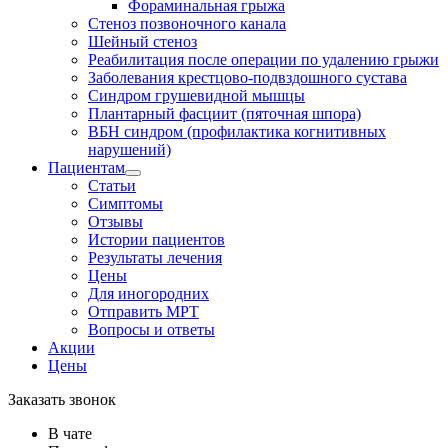
Фораминальная грыжа
Стеноз позвоночного канала
Шейный стеноз
Реабилитация после операции по удалению грыжи
Заболевания крест­цово-подвздошного сустава
Синдром грушевидной мышцы
Плантарный фасциит (пяточная шпора)
ВБН синдром (профи­лактика когнитивных
нарушений)
Пациентам
Статьи
Симптомы
Отзывы
Истории пациентов
Результаты лечения
Цены
Для иногородних
Отправить МРТ
Вопросы и ответы
Акции
Цены
Заказать звонок
В чате