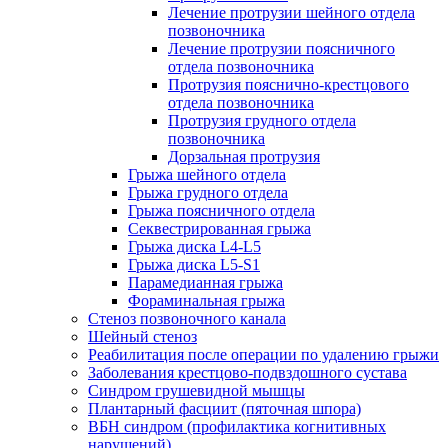
Лечение протрузии шейного отдела
позвоночника
Лечение протрузии поясничного
отдела позвоночника
Протрузия пояснично-крестцового
отдела позвоночника
Протрузия грудного отдела
позвоночника
Дорзальная протрузия
Грыжа шейного отдела
Грыжа грудного отдела
Грыжа поясничного отдела
Секвестрированная грыжа
Грыжа диска L4-L5
Грыжа диска L5-S1
Парамедианная грыжа
Фораминальная грыжа
Стеноз позвоночного канала
Шейный стеноз
Реабилитация после операции по удалению грыжи
Заболевания крест­цово-подвздошного сустава
Синдром грушевидной мышцы
Плантарный фасциит (пяточная шпора)
ВБН синдром (профи­лактика когнитивных
нарушений)