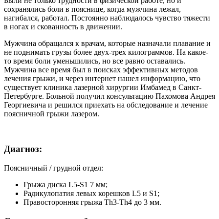
Были не только трудности в физической работе, но и
сохранялись боли в пояснице, когда мужчина лежал,
нагибался, работал. Постоянно наблюдалось чувство тяжести
в ногах и скованность в движении.
Мужчина обращался к врачам, которые назначали плавание и
не поднимать грузы более двух-трех килограммов. На какое-
то время боли уменьшились, но все равно оставались.
Мужчина все время был в поисках эффективных методов
лечения грыжи, и через интернет нашел информацию, что
существует клиника лазерной хирургии Имбамед в Санкт-
Петербурге. Больной получил консультацию Пахомова Андрея
Георгиевича и решился приехать на обследование и лечение
поясничной грыжи лазером.
Диагноз:
Поясничный / грудной отдел:
Грыжа диска L5-S1 7 мм;
Радикулопатия левых корешков L5 и S1;
Правосторонняя грыжа Th3-Th4 до 3 мм.