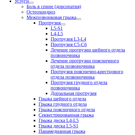
Услуги
Боль в спине (дорсопатия)
Остеохондроз
Межпозвонковая грыжа
Протрузия
L5-S1
L4-L5
Протрузия L3-L4
Протрузия С5-С6
Лечение протрузии шейного отдела
позвоночника
Лечение протрузии поясничного
отдела позвоночника
Протрузия пояснично-крестцового
отдела позвоночника
Протрузия грудного отдела
позвоночника
Дорзальная протрузия
Грыжа шейного отдела
Грыжа грудного отдела
Грыжа поясничного отдела
Секвестрированная грыжа
Грыжа диска L4-L5
Грыжа диска L5-S1
Парамедианная грыжа